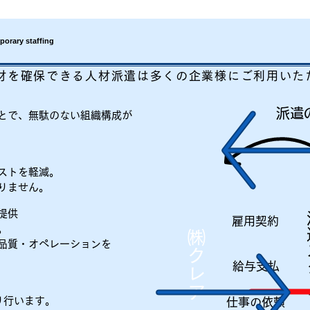
orary staffing
材を確保できる人材派遣は多くの企業様にご利用いた
​派
ことで、無駄のない組織構成が
ストを軽減。
りません。
提供
​
雇用契約
。
​㈱クレア
品質・オペレーションを
給与​支払
り行います。
仕事の依頼