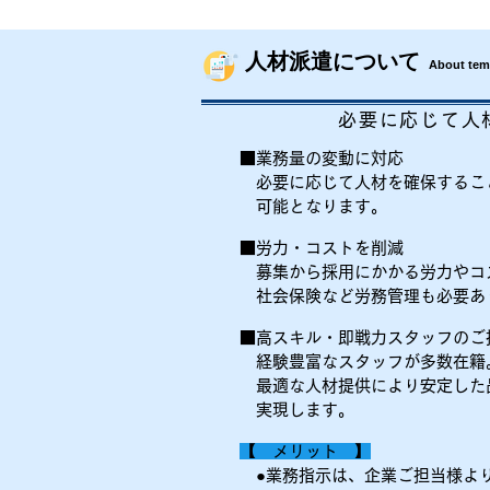
人材派遣について
About temp
必要に応じて人
​■業務量の変動に対応
​ 必要に応じて人材を確保する
可能となります。
■労力・コストを削減
募集から採用にかかる労力やコ
​ 社会保険など労務管理も必要あ
■高スキル・即戦力スタッフのご
経験豊富なスタッフが多数在籍
最適な人材提供により安定した
​ 実現します。
【 メリット 】
●業務指示は、企業ご担当様よ