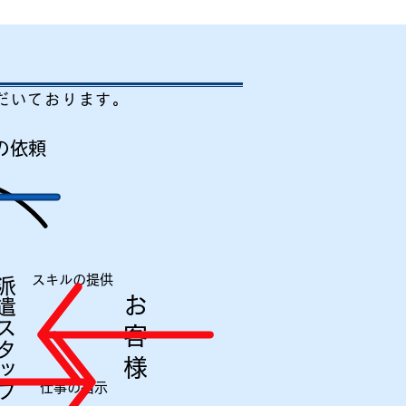
だいております。
遣の依頼
スキルの提供
派遣スタッフ
お 客 様
仕事の指示