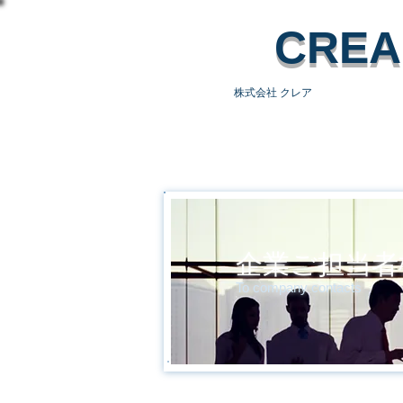
​CREA
株式会社 クレア
HOME
求人情
企業ご担当者
To company contacts