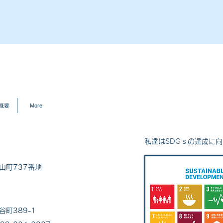
概要
More
私達はSDGｓの達成に
山町737番地
谷町389-1