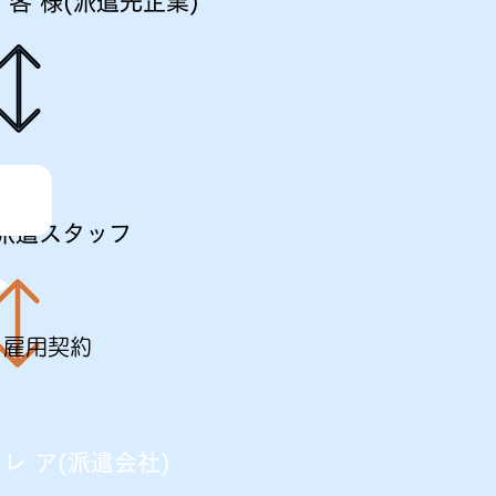
 客 様(派遣先企業)
派遣スタッフ
雇用契約
 レ ア(派遣会社)