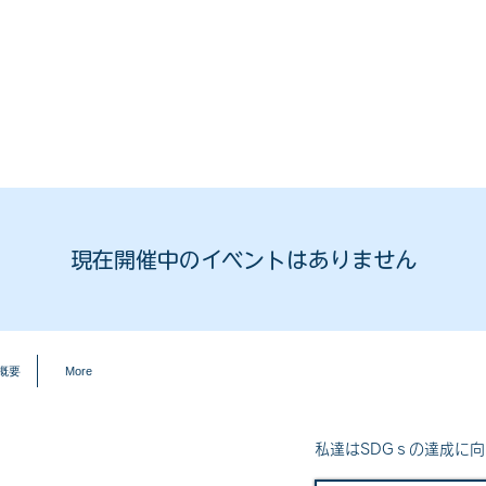
報
企業様へ
会社概要
現在開催中のイベントはありません
概要
More
私達はSDGｓの達成に