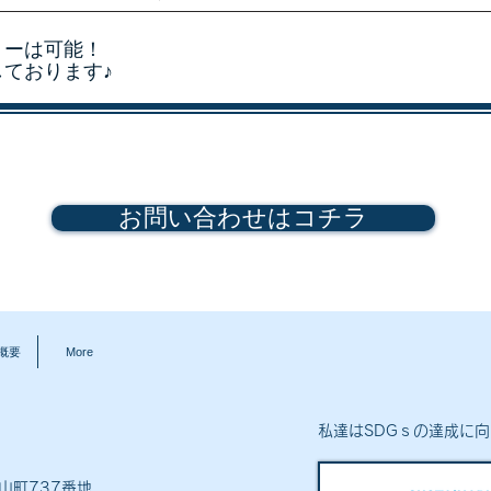
リーは可能！
しております♪
お問い合わせはコチラ
概要
More
私達はSDGｓの達成に
山町737番地