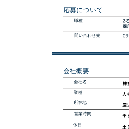
​応募について
職種
2
採
​問い合わせ先
09
会社概要
会社名
株
業種
​
所在地
鹿
​営業時間
平日
休日
土