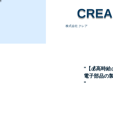
​CREA
株式会社 クレア
HOME
求人情
"【💰高時
電子部品の
"