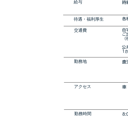
​給与
時
​待遇・福利厚生
各
交通費
自
（
公
1
勤務地
鹿
アクセス
車
勤務時間
8