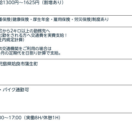
給1300円～1625円（割増あり）
種保険(健康保険・厚生年金・雇用保険・労災保険)制度あり
宅から2キロ以上の勤務先へ
ご出勤をされる方へ交通費を実費支給！
社内規定計算）
共交通機関をご利用の場合は
か月の定期代を日割り計算で支給。
児島県姶良市蒲生町
・バイク通勤可
:00～17:00（実働8H/休憩1H）