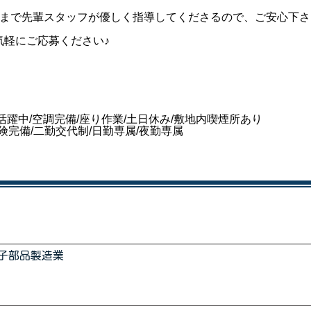
まで先輩スタッフが優しく指導してくださるので、ご安心下さ
気軽にご応募ください♪
女活躍中/空調完備/座り作業/土日休み/敷地内喫煙所あり
険完備/二勤交代制/日勤専属/夜勤専属
子部品製造業