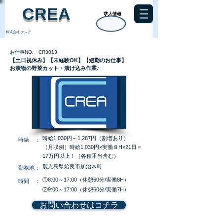
​CREA
求人情報
株式会社 クレア
お仕事NO. CR3013
【土日祝休み】【未経験OK】【短期のお仕事】
お漬物の野菜カット・漬け込み作業♪
時給1,030円～1,287円（割増あり）
​時給 ：
（月収例）時給1,030円×実働８H×21日＝
17万円以上！（各種手当含む）
鹿児島県姶良市加治木町
​勤務地：
①8:00～17:00（休憩60分/実働8H）
​時間 ：
②9:00～17:00（休憩60分/実働7H）
お問い合わせはコチラ