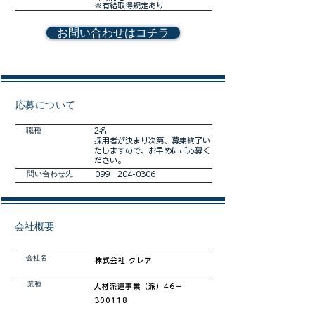
※有給取得規定あり
お問い合わせはコチラ
​応募について
職種
2名
採用者が決まり次第、募集終了い
たしますので、お早めにご応募く
ださい。
​問い合わせ先
099－204-0306
会社概要
会社名
株式会社 クレア​
業種
​人材派遣事業（派）46－
300118