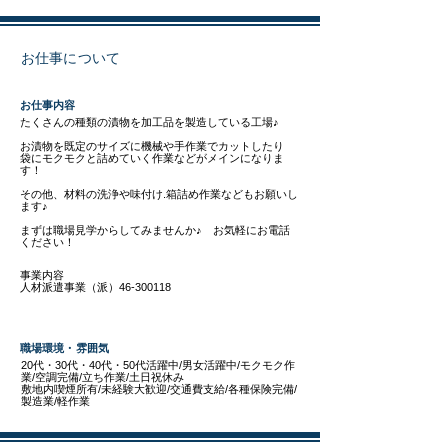
お仕事について
​お仕事内容
たくさんの種類の漬物を加工品を製造している工場♪
お漬物を既定のサイズに機械や手作業でカットしたり
袋にモクモクと詰めていく作業などがメインになりま
す！
その他、材料の洗浄や味付け.箱詰め作業などもお願いし
ます♪
まずは職場見学からしてみませんか♪ お気軽にお電話
ください！
事業内容
人材派遣事業（派）46-300118
職場環境・雰囲気
20代・30代・40代・50代活躍中/男女活躍中/モクモク作
業/空調完備/立ち作業/土日祝休み
敷地内喫煙所有/未経験大歓迎/交通費支給/各種保険完備/
製造業/軽作業