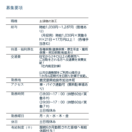
募集要項
職種
お漬物の加工
​給与
時給1,030円～1,287円（割増あ
り）
（月収例）時給1,030円×実働８
H×21日＝17万円以上！（各種手
当含む）
​待遇・福利厚生
各種保険(健康保険・厚生年金・雇用
保険・労災保険)制度あり
交通費
自宅から2キロ以上の勤務先へ
ご出勤をされる方へ交通費を実費支
給！
（社内規定計算）
公共交通機関をご利用の場合は
1か月の定期代を日割り計算で支給。
勤務地
鹿児島県姶良市加治木町
アクセス
車・バイク通勤可（無料駐車場あ
り）
勤務時間
①8:00～17：00（休憩60分/実
働８H）
②9:00～17：00（休憩60分/実
働７H）
土日祝休み
勤務曜日
月・火・水・木・金
休日
土日祝休み
有給制度（※）
継続6か月勤務された皆様へ有給
休暇付与！