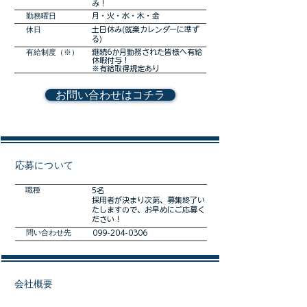
み！
勤務曜日
月・火・水・木・金
休日
土日休み(就業カレンダーに準ず
る)
有給制度（※）
継続6か月勤務された皆様へ有給
休暇付与！
※有給取得規定あり
お問い合わせはコチラ
​応募について
職種
5名
採用者が決まり次第、募集終了い
たしますので、お早めにご応募く
ださい！
​問い合わせ先
099-204-0306
会社概要