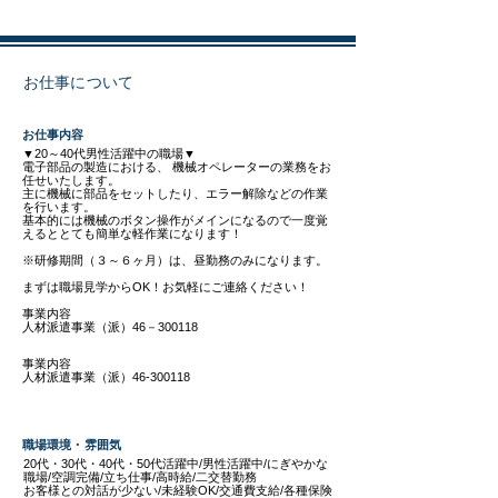
お仕事について
​お仕事内容
▼20～40代男性活躍中の職場▼
電子部品の製造における、 機械オペレーターの業務をお
任せいたします。
主に機械に部品をセットしたり、エラー解除などの作業
を行います。
​基本的には機械のボタン操作がメインになるので一度覚
えるととても簡単な軽作業になります！
※研修期間（３～６ヶ月）は、昼勤務のみになります。
​まずは職場見学からOK！お気軽にご連絡ください！
事業内容
人材派遣事業（派）46－300118
事業内容
人材派遣事業（派）46-300118
職場環境・雰囲気
20代・30代・40代・50代活躍中/男性活躍中/にぎやかな
職場/空調完備/立ち仕事/高時給/二交替勤務
​お客様との対話が少ない/未経験OK/交通費支給/各種保険