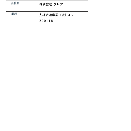
会社名
株式会社 クレア​
業種
​人材派遣事業（派）46－
300118
所在地
鹿児島県鹿児島市石谷町389-1
​営業時間
平日 8:00 ～ 17:00
休日
土日祝/GW/お盆/年末年始
休日中でも応募エントリーは可能！
​お気軽にご応募お待ちしております♪
お問い合わせはコチラ
2024/12/12
求人情報更新日：
Copyright © CREA. Co., Ltd. All rights reserved.
株式会社 CREA 本社