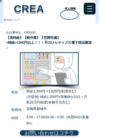
​CREA
求人情報
株式会社 クレア
お仕事NO. CR3000
【高時給】【軽作業】【空調完備】
<時給>1300円以上！！！手のひらサイズの電子部品製造
♪
時給1,300円〜1,625円(割増含む)
​時給 ：
​(月収例) 時給1,300円×実働8H×22日＝月
収25万円程度(各種手当含む)
宮崎県都城市
​勤務地：
8:00～17:00/20:00～5:00（休憩60分/実働
​時間 ：
8H）
お問い合わせはコチラ