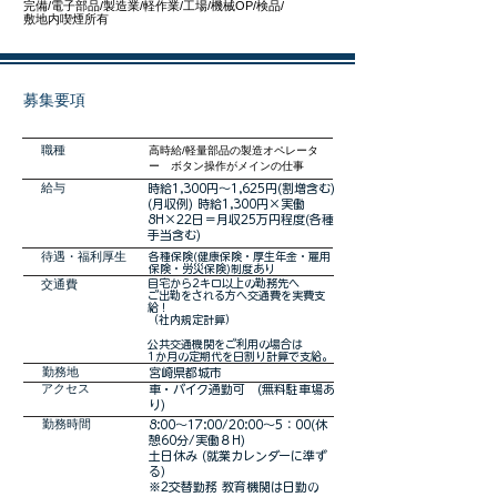
完備/電子部品/製造業/軽作業/工場/機械OP/検品/
敷地内喫煙所有
募集要項
職種
高時給/軽量部品の製造オペレータ
ー ボタン操作がメインの仕事
​給与
時給1,300円〜1,625円(割増含む)
​(月収例) 時給1,300円×実働
8H×22日＝月収25万円程度(各種
手当含む)
​待遇・福利厚生
各種保険(健康保険・厚生年金・雇用
保険・労災保険)制度あり
交通費
自宅から2キロ以上の勤務先へ
ご出勤をされる方へ交通費を実費支
給！
（社内規定計算）
公共交通機関をご利用の場合は
1か月の定期代を日割り計算で支給。
勤務地
宮崎県都城市
アクセス
車・バイク通勤可 (無料駐車場あ
り)
勤務時間
8:00～17:00/20:00～5：00(休
憩60分/実働８H)
土日休み (就業カレンダーに準ず
る）​
※2交替勤務 教育機関は日勤の