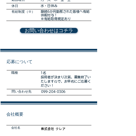
休日
水・日休み
有給制度（※）
継続6か月勤務された皆様へ有給
休暇付与！
※有給取得規定あり
お問い合わせはコチラ
​応募について
職種
1名
採用者が決まり次第、募集終了い
たしますので、お早めにご応募く
ださい！
​問い合わせ先
099-204-0306
会社概要
会社名
株式会社 クレア​