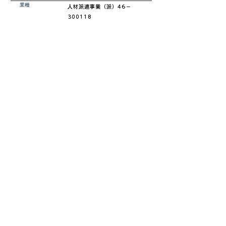
業種
​人材派遣事業（派）46－
300118
所在地
鹿児島県鹿児島市石谷町389-1
​営業時間
平日 8:00 ～ 17:00
休日
土日祝/GW/お盆/年末年始
休日中でも応募エントリーは可能！
​お気軽にご応募お待ちしております♪
お問い合わせはコチラ
2024/10/27
求人情報更新日：
Copyright © CREA. Co., Ltd. All rights reserved.
株式会社 CREA 本社
〒891-0105 鹿児島県 鹿児島市 中山町737番地