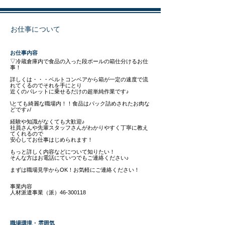
お仕事について
​お仕事内容
▽冷蔵倉庫内で食品の入った段ボールの箱仕分けるお仕
事！
詳しくは・・・ベルトコンベアから箱が一定の速度で流
れてくるのでそれを手にとり
近くのパレットに乗せるだけの超単純作業です♪
\とても綺麗な職場内！！食品はパック詰めされたお肉な
どです♪/
経験や知識がなくても大歓迎♪
社員さんや先輩スタッフさんがわかりやすく丁寧に教え
てくれるので
安心してお仕事はじめられます！
もっと詳しく内容などについて知りたい！
そんな方はお電話にていつでもご連絡ください♪
まずは職場見学からOK！お気軽にご連絡ください！
事業内容
人材派遣事業（派）46-300118
職場環境・雰囲気