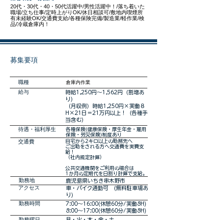
20代・30代・40・50代活躍中/男性活躍中！/落ち着いた
職場/立ち仕事/定時上がりOK/休日相談可/敷地内喫煙所
有未経験OK/交通費支給/各種保険完備/製造業/軽作業/検
品/冷蔵倉庫内！
募集要項
職種
倉庫内作業
​給与
時給1,250円～1,562円（割増あ
り）
（月収例）時給1,250円×実働８
H×21日＝21万円以上！（各種手
当含む）
​待遇・福利厚生
各種保険(健康保険・厚生年金・雇用
保険・労災保険)制度あり
交通費
自宅から2キロ以上の勤務先へ
ご出勤をされる方へ交通費を実費支
給！
（社内規定計算）
公共交通機関をご利用の場合は
1か月の定期代を日割り計算で支給。
勤務地
鹿児島県いちき串木野市
アクセス
車・バイク通勤可 (無料駐車場あ
り)
勤務時間
7:00～16:00(休憩60分/実働8H)
8:00～17:00(休憩60分/実働8H)
勤務曜日
月・火・木・金・土