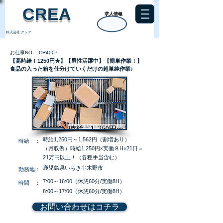
​CREA
求人情報
株式会社 クレア
お仕事NO. CR4007
【高時給！1250円★】【男性活躍中】【簡単作業！】
食品の入った箱を仕分けていくだけの超単純作業♪
時給1,250円～1,562円（割増あり）
​時給 ：
（月収例）時給1,250円×実働８H×21日＝
21万円以上！（各種手当含む）
鹿児島県いちき串木野市
​勤務地：
7:00～16:00（休憩60分/実働8H）
​時間 ：
8:00～17:00（休憩60分/実働8H）
お問い合わせはコチラ