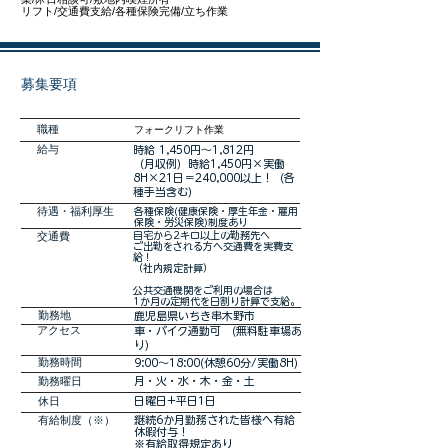
リフト/交通費支給/各種保険完備/立ち作業
募集要項
職種
フォークリフト作業
​給与
時給 1,450円～1,812円
（月収例）時給1,450円×実働
8H×21日＝240,000以上！（各
種手当含む）
​待遇・福利厚生
各種保険(健康保険・厚生年金・雇用
保険・労災保険)制度あり
交通費
自宅から2キロ以上の勤務先へ
ご出勤をされる方へ交通費を実費支
給！
（社内規定計算）
公共交通機関をご利用の場合は
1か月の定期代を日割り計算で支給。
勤務地
鹿児島県いちき串木野市
アクセス
車・バイク通勤可 (無料駐車場あ
り)
勤務時間
9:00～18:00(休憩60分/実働8H)
勤務曜日
月・火・水・木・金・土
休日
日曜日+平日1日
有給制度（※）
継続6か月勤務された皆様へ有給
休暇付与！
※有給取得規定あり