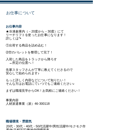
お仕事について
​お仕事内容
★冷凍倉庫内（－20度から－30度）にて
リーチリフトを使ったお仕事になります！
詳しくは↷
①出荷する商品を詰め込む！
➁空のパレットを整理して完了！
入荷した商品をトラックから降ろす
→所定の位置へ！
先輩スタッフさんが丁寧に教えてくださるので
安心して始められます♪
もっと詳しく内容などについて知りたい！
そんな方はお電話にていつでもご連絡ください♪
まずは職場見学からOK！お気軽にご連絡ください！
事業内容
人材派遣事業（派）46-300118
職場環境・雰囲気
20代・30代・40代・50代活躍中/男性活躍中/モクモク作
業/休日相談可/敷地内喫煙所有