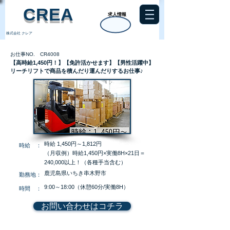
​CREA
求人情報
株式会社 クレア
お仕事NO. CR4008
【高時給1,450円！】【免許活かせます】【男性活躍中】
リーチリフトで商品を積んだり運んだりするお仕事♪
時給 1,450円～1,812円
​時給 ：
（月収例）時給1,450円×実働8H×21日＝
240,000以上！（各種手当含む）
鹿児島県いちき串木野市
​勤務地：
9:00～18:00（休憩60分/実働8H）
​時間 ：
お問い合わせはコチラ