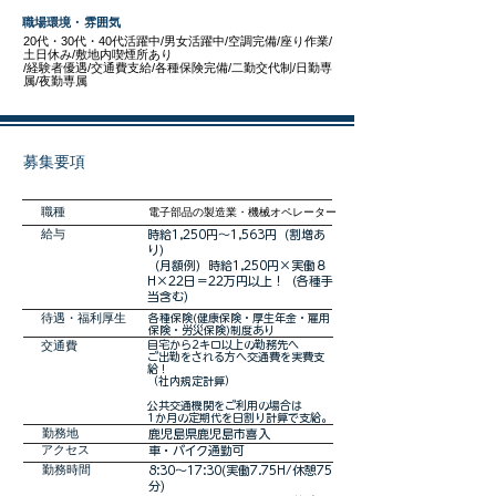
職場環境・雰囲気
20代・30代・40代活躍中/男女活躍中/空調完備/座り作業/
土日休み/敷地内喫煙所あり
/経験者優遇/交通費支給/各種保険完備/二勤交代制/日勤専
属/夜勤専属
募集要項
職種
電子部品の製造業・機械オペレーター
​給与
時給1,250円～1,563円（割増あ
り）
（月額例）時給1,250円×実働８
H×22日＝22万円以上！（各種手
当含む）
​待遇・福利厚生
各種保険(健康保険・厚生年金・雇用
保険・労災保険)制度あり
交通費
自宅から2キロ以上の勤務先へ
ご出勤をされる方へ交通費を実費支
給！
（社内規定計算）
公共交通機関をご利用の場合は
1か月の定期代を日割り計算で支給。
勤務地
鹿児島県鹿児島市喜入
アクセス
車・バイク通勤可
勤務時間
8:30～17:30(実働7.75H/休憩75
分)