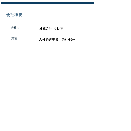
会社概要
会社名
株式会社 クレア​
業種
​人材派遣事業（派）46－
300118
所在地
鹿児島県鹿児島市石谷町389-1
​営業時間
平日 8:00 ～ 17:00
休日
土日祝/GW/お盆/年末年始
休日中でも応募エントリーは可能！
​お気軽にご応募お待ちしております♪
お問い合わせはコチラ
2026/1/8
求人情報更新日：