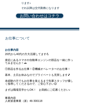
ります♪
それ以降は交代勤務になります
お問い合わせはコチラ
お仕事について
​お仕事内容
20代から40代の方大活躍してます💪
身近にあるスマホや自動車エンジンの部品を一緒に作っ
てみませんか！🚗
①部品を作るお仕事！②機械オペレーターのお仕事！
基本、土日お休みなのでプライベートも充実します🎵
未経験の方でもお仕事を覚えるまで先輩スタッフが優し
く指導してくださるので、ご安心下さい😊
まずは職場見学からOK！ お気軽にご応募ください♪
事業内容
人材派遣事業（派）46-300118