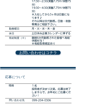
17:30～2:30(実働7.75H/休憩75
分)
19:30～4:30(実働7.75H/休憩75
分)
※入社してから3ヶ月は日勤にな
ります♪
それ以降は交代勤務。日勤・夜勤
専属はご相談下さい。
勤務曜日
月・火・水・木・金
休日
土日休み企業カレンダーに準ずる
有給制度（※）
継続6か月勤務された皆様へ有給
休暇付与！
※有給取得規定あり
お問い合わせはコチラ
​応募について
職種
１名
採用者が決まり次第、応募は終了
しますので、お早めにご応募くだ
さい！
​問い合わせ先
099-204-0306