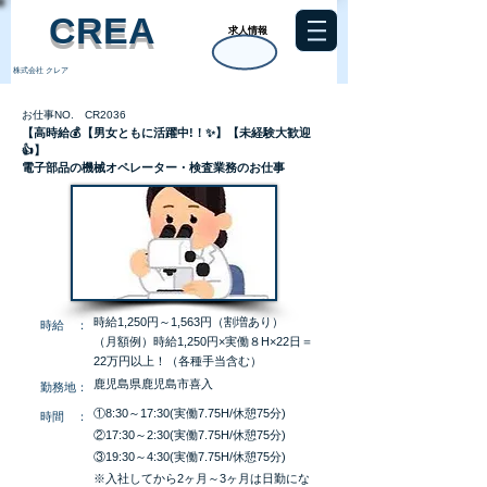
​CREA
求人情報
株式会社 クレア
お仕事NO. CR2036
【高時給💰【男女ともに活躍中!！✨】【未経験大歓迎
👍】
電子部品の機械オペレーター・検査業務のお仕事
時給1,250円～1,563円（割増あり）
​時給 ：
（月額例）時給1,250円×実働８H×22日＝
22万円以上！（各種手当含む）
鹿児島県鹿児島市喜入
​勤務地：
①8:30～17:30(実働7.75H/休憩75分)
​時間 ：
②17:30～2:30(実働7.75H/休憩75分)
③19:30～4:30(実働7.75H/休憩75分)
※入社してから2ヶ月～3ヶ月は日勤にな