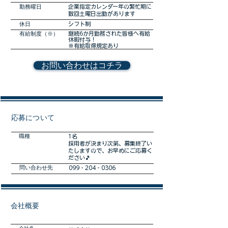
勤務曜日
企業指定カレンダー年の繁忙期に
数回土曜日出勤があります
休日
シフト制
有給制度（※）
継続6か月勤務された皆様へ有給
休暇付与！
※有給取得規定あり
お問い合わせはコチラ
​応募について
職種
1名
採用者が決まり次第、募集終了い
たしますので、お早めにご応募く
ださい🎵
​問い合わせ先
099‐204‐0306
会社概要