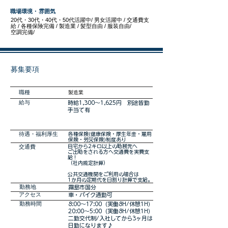
職場環境・雰囲気
20代・30代・40代・50代活躍中/ 男女活躍中 / 交通費支
給 / 各種保険完備 / 製造業 / 髪型自由 / 服装自由/
空調完備/
募集要項
職種
製造業
​給与
時給1,300～1,625円 別途皆勤
手当て有
​待遇・福利厚生
各種保険(健康保険・厚生年金・雇用
保険・労災保険)制度あり
交通費
自宅から2キロ以上の勤務先へ
ご出勤をされる方へ交通費を実費支
給！
（社内規定計算）
公共交通機関をご利用の場合は
1か月の定期代を日割り計算で支給。
勤務地
霧島市国分
アクセス
車・バイク通勤可
勤務時間
8:00～17:00（実働8H/休憩1H）
20:00～5:00（実働8H/休憩1H）
二勤交代制/入社してから3ヶ月は
日勤になります♪