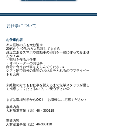
お仕事について
​お仕事内容
🎉未経験の方も大歓迎🎉
20代から40代の方大活躍してます💪
身近にあるスマホや自動車の部品を一緒に作ってみませ
んか！🚗
・部品を作るお仕事
・オペレーターのお仕事
自分に合うお仕事をえらんでください♪
シフト制で自分の希望のお休みをとれるのでプライベー
トも充実！
未経験の方でもお仕事を覚えるまで先輩スタッフが優し
く指導してくださるので、ご安心下さい😊
まずは職場見学からOK！ お気軽にご応募ください♪
事業内容
人材派遣事業（派）46－300118
事業内容
人材派遣事業（派）46-300118