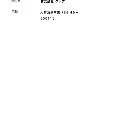
会社名
株式会社 クレア​
業種
​人材派遣事業（派）46－
300118
所在地
鹿児島県鹿児島市石谷町389-1
​営業時間
平日 8:00 ～ 17:00
休日
土日祝/GW/お盆/年末年始
休日中でも応募エントリーは可能！
​お気軽にご応募お待ちしております♪
お問い合わせはコチラ
2024/11/7
求人情報更新日：
Copyright © CREA. Co., Ltd. All rights reserved.
株式会社 CREA 本社