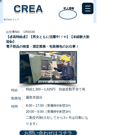
​CREA
求人情報
株式会社 クレア
お仕事NO. CR3039
【💰高時給💰】【男女ともに活躍中!！✨】【未経験大歓
迎👍】
電子部品の検査・測定業務・包装梱包のお仕事！
時給1,300～1,625円 別途皆勤手当て有
​時給 ：
霧島市国分
​勤務地：
8:00～17:00（実働8H/休憩1H）
​時間 ：
20:00～5:00（実働8H/休憩1H）
二勤交代制/入社してから3ヶ月は日勤にな
ります♪
お問い合わせはコチラ